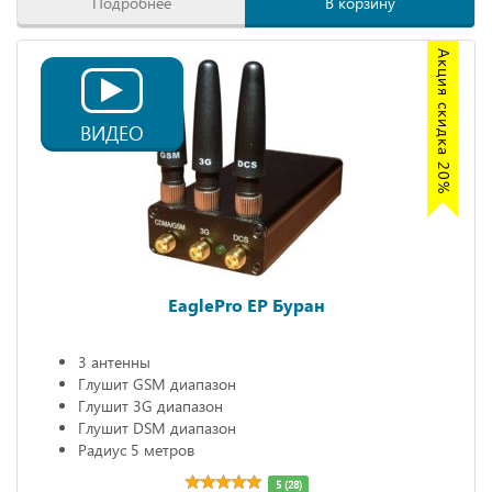
Подробнее
В корзину
Акция скидка 20%
ВИДЕО
EaglePro EP Буран
3 антенны
Глушит GSM диапазон
Глушит 3G диапазон
Глушит DSM диапазон
Радиус 5 метров
5 (28)