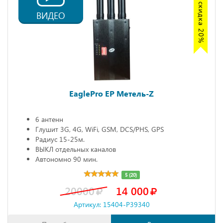
Акция скидка 20%
ВИДЕО
EaglePro EP Метель-Z
6 антенн
Глушит 3G, 4G, WiFi, GSM, DCS/PHS, GPS
Радиус 15-25м.
ВЫКЛ отдельных каналов
Автономно 90 мин.
5 (20)
20000
14 000
Артикул: 15404-P39340